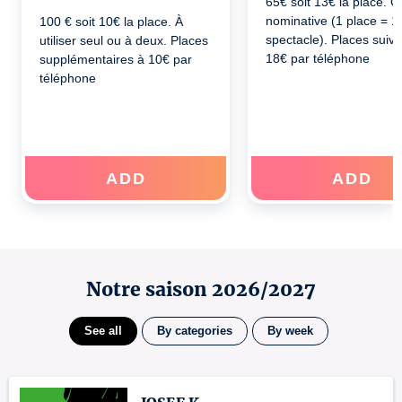
65€ soit 13€ la place. C
nominative (1 place = 1
100 € soit 10€ la place. À
spectacle). Places suiv
utiliser seul ou à deux. Places
18€ par téléphone
supplémentaires à 10€ par
téléphone
ADD
ADD
Notre saison 2026/2027
See all
By categories
By week