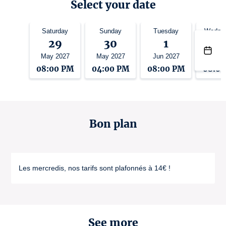
Select your date
Saturday
Sunday
Tuesday
Wedne
29
30
1
2
May 2027
May 2027
Jun 2027
Jun 2
08:00 PM
04:00 PM
08:00 PM
08:0
Bon plan
Les mercredis, nos tarifs sont plafonnés à 14€ !
See more