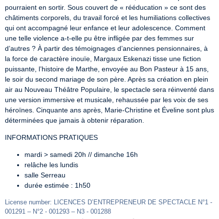
pourraient en sortir. Sous couvert de « rééducation » ce sont des 
châtiments corporels, du travail forcé et les humiliations collectives 
qui ont accompagné leur enfance et leur adolescence. Comment 
une telle violence a-t-elle pu être infligée par des femmes sur 
d’autres ? À partir des témoignages d’anciennes pensionnaires, à 
la force de caractère inouïe, Margaux Eskenazi tisse une fiction 
puissante, l’histoire de Marthe, envoyée au Bon Pasteur à 15 ans, 
le soir du second mariage de son père. Après sa création en plein 
air au Nouveau Théâtre Populaire, le spectacle sera réinventé dans 
une version immersive et musicale, rehaussée par les voix de ses 
héroïnes. Cinquante ans après, Marie-Christine et Éveline sont plus 
déterminées que jamais à obtenir réparation.
INFORMATIONS PRATIQUES
mardi > samedi 20h // dimanche 16h
relâche les lundis
salle Serreau
durée estimée : 1h50
License number: LICENCES D’ENTREPRENEUR DE SPECTACLE N°1 - 
001291 – N°2 - 001293 – N3 - 001288